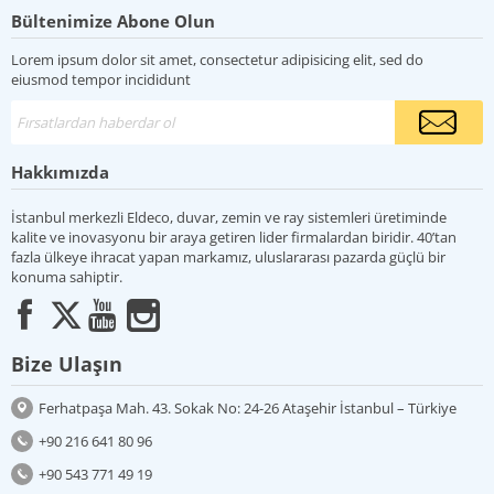
Bültenimize Abone Olun
Lorem ipsum dolor sit amet, consectetur adipisicing elit, sed do
eiusmod tempor incididunt
Hakkımızda
İstanbul merkezli Eldeco, duvar, zemin ve ray sistemleri üretiminde
kalite ve inovasyonu bir araya getiren lider firmalardan biridir. 40’tan
fazla ülkeye ihracat yapan markamız, uluslararası pazarda güçlü bir
konuma sahiptir.
Bize Ulaşın
Ferhatpaşa Mah. 43. Sokak No: 24-26 Ataşehir İstanbul – Türkiye
+90 216 641 80 96
+90 543 771 49 19