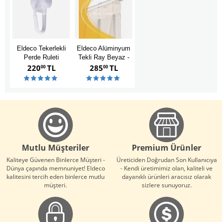
Eldeco Tekerlekli
Eldeco Alüminyum
Perde Ruleti
Tekli Ray Beyaz -
ELR521
ELR60
220
TL
285
TL
00
00
Mutlu Müşteriler
Premium Ürünler
Kaliteye Güvenen Binlerce Müşteri -
Üreticiden Doğrudan Son Kullanıcıya
Dünya çapında memnuniyet! Eldeco
- Kendi üretimimiz olan, kaliteli ve
kalitesini tercih eden binlerce mutlu
dayanıklı ürünleri aracısız olarak
müşteri.
sizlere sunuyoruz.