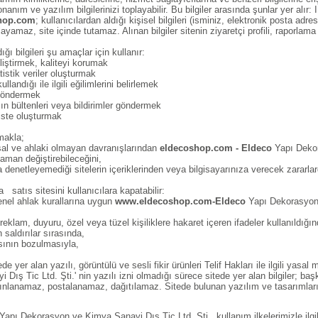
nanım ve yazılım bilgilerinizi toplayabilir. Bu bilgiler arasında şunlar yer alır: 
hop.com
; kullanıcılardan aldığı kişisel bilgileri (isminiz, elektronik posta ad
maz, site içinde tutamaz. Alınan bilgiler sitenin ziyaretçi profili, raporlama v
ğı bilgileri şu amaçlar için kullanır:
eliştirmek, kaliteyi korumak
atistik veriler oluşturmak
ullandığı ile ilgili eğilimlerini belirlemek
 göndermek
ın bültenleri veya bildirimler göndermek
liste oluşturmak
makla;
asal ve ahlaki olmayan davranışlarından
eldecoshop.com -
Eldeco
Yapı Dekor
aman değiştirebileceğini,
 denetleyemediği sitelerin içeriklerinden veya bilgisayarınıza verecek zararla
da
satıs sitesini kullanıcılara kapatabilir:
genel ahlak kurallarına uygun
www.eldecoshop.com-Eldeco
Yapı Dekorasyon v
n, reklam, duyuru, özel veya tüzel kişiliklere hakaret içeren ifadeler kullanıldığın
n saldırılar sırasında,
ısının bozulmasıyla,
de yer alan yazılı, görüntülü ve sesli fikir ürünleri Telif Hakları ile ilgili yas
ış Tic Ltd. Şti.' nin yazılı izni olmadığı sürece sitede yer alan bilgiler; baş
nlanamaz, postalanamaz, dağıtılamaz. Sitede bulunan yazılım ve tasarımlar
Yapı Dekorasyon ve Kimya Sanayi Dış Tic Ltd. Şti., kullanım ilkelerimizle ilg