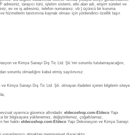
IP adresiniz, tarayıcı türü, işletim sistemi, etki alan adı, erişim süreleri ve
resiniz, ev ve iş adresiniz, telefon numaranız, vb.) üçüncü bir kuruma
e hizmetlerin tanıtımına kaynak olması için yönlendirici özellik taşır.
asyon ve Kimya Sanayi Dış Tic Ltd. Şti.'nin sorumlu tutulamayacağını,
rdan sorumlu olmadığını kabul etmiş sayılırsınız.
e Kimya Sanayi Dış Tic Ltd. Şti. olmayan ifadeleri içeren bilgilerin siteye
da,
al mevzuat uyarınca güvence altındadır.
eldecoshop.com-Eldeco
Yapı
ka bir bilgisayara yüklenemez, değiştirilemez, çoğaltılamaz,
ın her hakkı
eldecoshop.com-Eldeco
Yapı Dekorasyon ve Kimya Sanayi
ili yorumlarınızı almaktan memnuniyet duyacaktır.