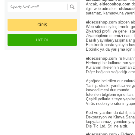
Ancak,
eldecoshop.com
do
ilgili web adresleri.
eldecos
satamaz, kamuoyuna yayınlaya
eldecoshop.com
sizden aldı
GIRIŞ
Web sitesini iyileştirmek, g
Ziyaretçi profili ve genel ist
Ziyaretçilerin sitemizi nasıl k
ÜYE OL
Basılı yayınlar/yazışmalar
Elektronik posta yoluyla bas
Etkinlik ya da yarışma için 
eldecoshop.com
'u kullan
Herhangi bir kullanıcının y
Kullanım ilkelerinin zaman z
Diğer bağlantı sağladığı ama
Aşağıda belirtilen durumlar
Yanlış, eksik, yanıltıcı ve 
kaydedilmesi durumunda.
İstenilen bilgilerin içine ila
Çeşitli yollarla siteye yapıla
Virüs nedeniyle sitenin yap
Kod ve yazılım da dahil, site
Dekorasyon ve Kimya Sanayi D
kopyalanamaz, yeniden yayı
Dış Tic Ltd. Şti.'ne aittir.
eldecoshop.com - Eldeco