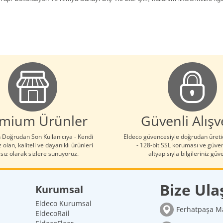
mium Ürünler
Güvenli Alışv
 Doğrudan Son Kullanıcıya - Kendi
Eldeco güvencesiyle doğrudan üretic
 olan, kaliteli ve dayanıklı ürünleri
- 128-bit SSL koruması ve güve
sız olarak sizlere sunuyoruz.
altyapısıyla bilgileriniz gü
Bize Ula
Kurumsal
Eldeco Kurumsal
Ferhatpaşa Ma
EldecoRail