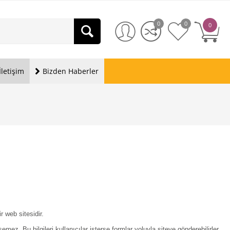
0
0
0
İletişim
Bizden Haberler
 web sitesidir.
şemez. Bu bilgileri kullanıcılar isterse formlar yoluyla siteye gönderebilirler.