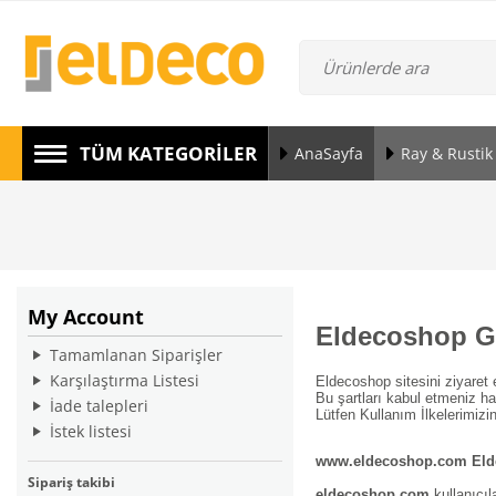
TÜM KATEGORILER
AnaSayfa
Ray & Rustik
My Account
Eldecoshop Giz
Tamamlanan Siparişler
Karşılaştırma Listesi
Eldecoshop sitesini ziyaret
Bu şartları kabul etmeniz h
İade talepleri
Lütfen Kullanım İlkelerimiz
İstek listesi
www.eldecoshop.com Eld
Sipariş takibi
eldecoshop.com
kullanıcıla