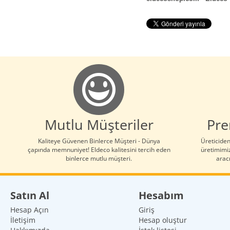
Mutlu Müşteriler
Pre
Kaliteye Güvenen Binlerce Müşteri - Dünya
Üreticiden
çapında memnuniyet! Eldeco kalitesini tercih eden
üretimimiz
binlerce mutlu müşteri.
aracı
Satın Al
Hesabım
Hesap Açın
Giriş
İletişim
Hesap oluştur